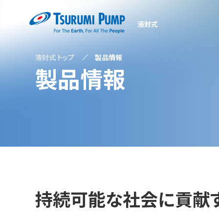
液封式
液封式 トップ
製品情報
製品情報
持続可能な社会に貢献