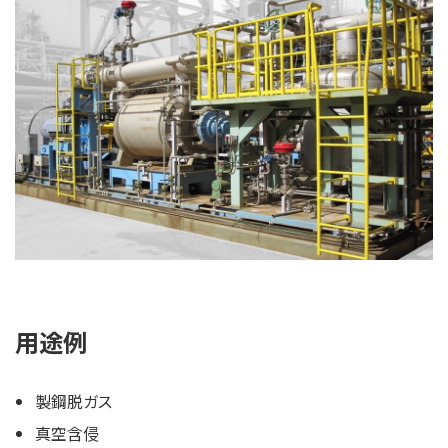
用途例
製鋼脱ガス
真空含侵