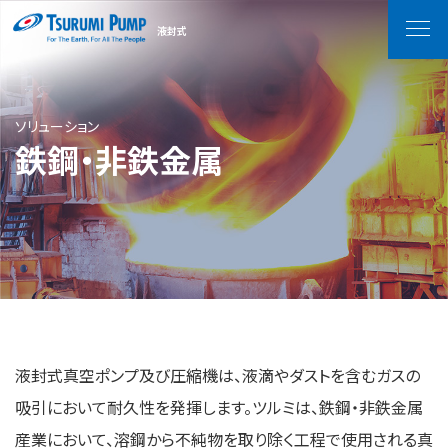
液封式
MEN
ソリューション
鉄鋼・非鉄金属
液封式真空ポンプ及び圧縮機は、液滴やダストを含むガスの
吸引において耐久性を発揮します。ツルミは、鉄鋼・非鉄金属
産業において、溶鋼から不純物を取り除く工程で使用される真