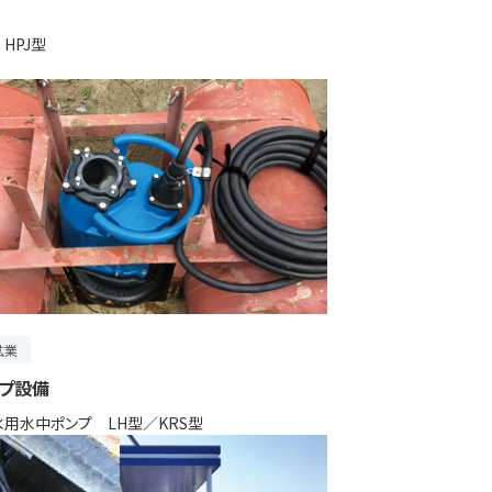
HPJ型
鉱業
プ設備
用水中ポンプ LH型／KRS型