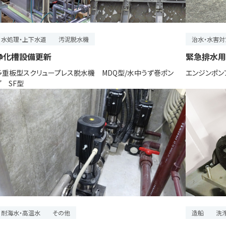
水処理・上下水道
汚泥脱水機
治水・水害対
浄化槽設備更新
緊急排水用
多重板型スクリュープレス脱水機 MDQ型/水中うず巻ポン
エンジンポン
プ SF型
耐海水・高温水
その他
造船
洗