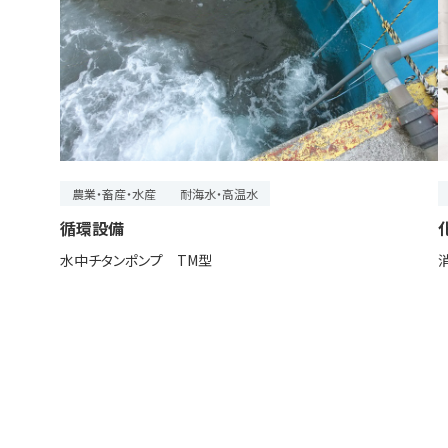
農業・畜産・水産
耐海水・高温水
循環設備
水中チタンポンプ TM型