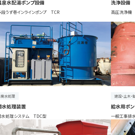
温泉水配湯ポンプ設備
洗浄設備
多段うず巻インラインポンプ TCR
高圧洗浄機 
廃水処理
建設・土木・
濁水処理装置
給水用ポン
濁水処理システム TDC型
一般工事排水