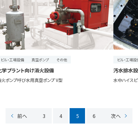
ビル・工場設備
真空ポンプ
その他
ビル・工場設
化学プラント向け消火設備
汚水排水設
消火ポンプ呼び水用真空ポンプ V型
水中ハイスピ
前へ
3
4
5
6
次へ