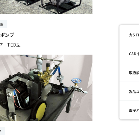
策
ポンプ
カタロ
プ TED型
CAD
取扱
製品
電子
浄