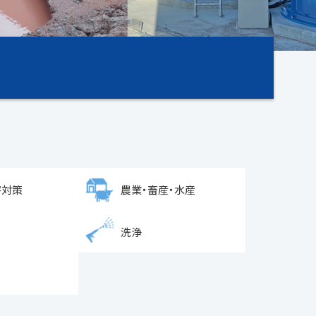
害対策
農業・畜産・水産
洗浄