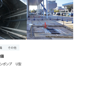
備
その他
備
ンポンプ U型