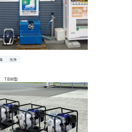
備
洗浄
 TBW型