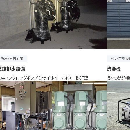
治水・水害対策
ビル・工場設
道路排水設備
洗浄機
水中ノンクロッグポンプ（フライホイール付） BGF型
長ぐつ洗浄機