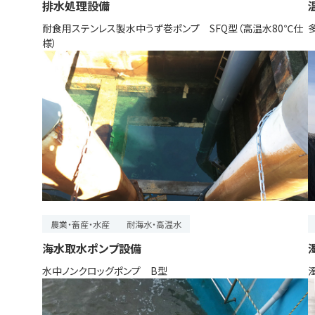
排水処理設備
耐食用ステンレス製水中うず巻ポンプ SFQ型（高温水80℃仕
様）
農業・畜産・水産
耐海水・高温水
海水取水ポンプ設備
水中ノンクロッグポンプ B型