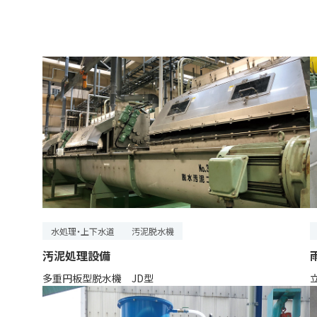
水処理・上下水道
汚泥脱水機
汚泥処理設備
多重円板型脱水機 JD型