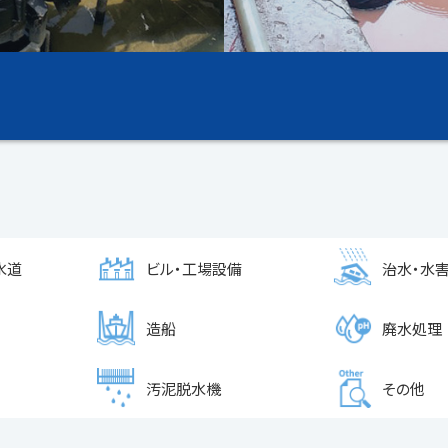
水道
ビル・工場設備
治水・水
造船
廃水処理
汚泥脱水機
その他