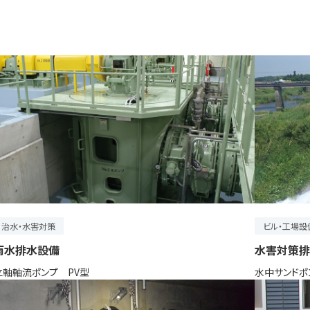
治水・水害対策
ビル・工場設
雨水排水設備
水害対策排
立軸軸流ポンプ PV型
水中サンドポン