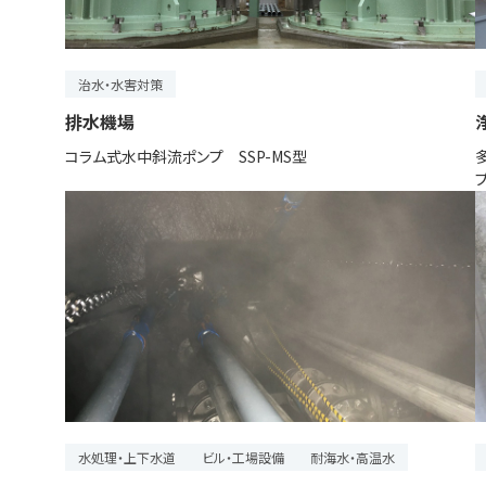
治水・水害対策
排水機場
コラム式水中斜流ポンプ SSP-MS型
水処理・上下水道
ビル・工場設備
耐海水・高温水