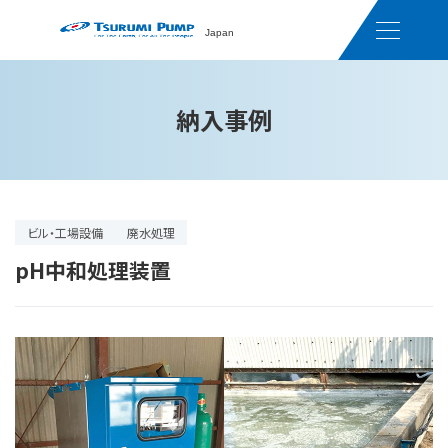
Japan
納入事例
ビル・工場設備
廃水処理
pH中和処理装置