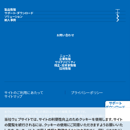
製品情報
製品情報トップ
サポート・ダウンロード
サポート・ダウンロードトップ
ソリューション
納入事例
水中ポンプ
カタログ・納入事例集
お問い合わせ
陸上ポンプ
CAD・図面
ニュース
機場用大型ポンプ
企業情報
取扱説明書
サステナビリティ
株主・投資家情報
採用情報
液封式真空ポンプ
製品ユーザー登録
水処理関連機器
サイトのご利用にあたって
プライバシーポリシー
電子ハンドブック
サイトマップ
サポート
集水関連機器
ダウンロード
よくあるご質問
本ウェブサイト内の「○○型」の表記は、当社の機種/型式記号です。
本ウェブサイトに掲載されております写真ならびに仕様は、改良などによりお届けいたします製品
当社ウェブサイトでは、サイトの利便性向上のためクッキーを使用します。サイト
と異なる場合がありますので、あらかじめご了承ください。
日本下水道事業団殿仕様
の閲覧を続行されるには、クッキーの使用にご同意いただきますようお願いいた