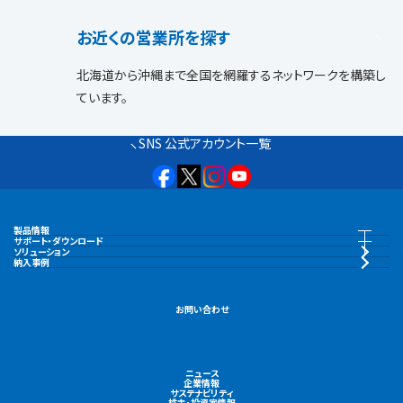
お近くの営業所を探す
北海道から沖縄まで全国を網羅するネットワークを構築し
ています。
SNS 公式アカウント一覧
製品情報
製品情報トップ
サポート・ダウンロード
サポート・ダウンロードトップ
ソリューション
納入事例
水中ポンプ
カタログ・納入事例集
お問い合わせ
陸上ポンプ
CAD・図面
ニュース
機場用大型ポンプ
企業情報
取扱説明書
サステナビリティ
株主・投資家情報