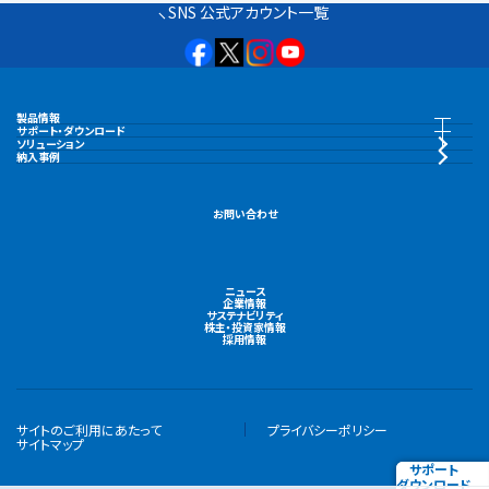
SNS 公式アカウント一覧
製品情報
製品情報トップ
サポート・ダウンロード
サポート・ダウンロードトップ
ソリューション
納入事例
水中ポンプ
カタログ・納入事例集
お問い合わせ
陸上ポンプ
CAD・図面
ニュース
機場用大型ポンプ
企業情報
取扱説明書
サステナビリティ
株主・投資家情報
採用情報
液封式真空ポンプ
製品ユーザー登録
水処理関連機器
サイトのご利用にあたって
プライバシーポリシー
電子ハンドブック
サイトマップ
サポート
集水関連機器
ダウンロード