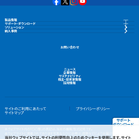
製品情報
製品情報トップ
サポート・ダウンロード
サポート・ダウンロードトップ
ソリューション
納入事例
水中ポンプ
カタログ・納入事例集
お問い合わせ
陸上ポンプ
CAD・図面
ニュース
機場用大型ポンプ
企業情報
取扱説明書
サステナビリティ
株主・投資家情報
採用情報
液封式真空ポンプ
製品ユーザー登録
水処理関連機器
サイトのご利用にあたって
プライバシーポリシー
電子ハンドブック
サイトマップ
サポート
集水関連機器
ダウンロード
よくあるご質問
本ウェブサイト内の「○○型」の表記は、当社の機種/型式記号です。
本ウェブサイトに掲載されております写真ならびに仕様は、改良などによりお届けいたします製品
当社ウェブサイトでは、サイトの利便性向上のためクッキーを使用します。サイト
と異なる場合がありますので、あらかじめご了承ください。