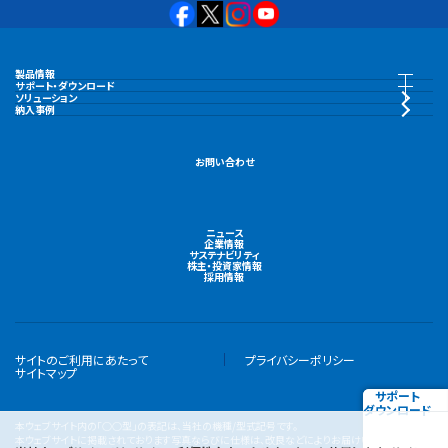
製品情報
製品情報トップ
サポート・ダウンロード
サポート・ダウンロードトップ
ソリューション
納入事例
水中ポンプ
カタログ・納入事例集
お問い合わせ
陸上ポンプ
CAD・図面
ニュース
機場用大型ポンプ
企業情報
取扱説明書
サステナビリティ
株主・投資家情報
採用情報
液封式真空ポンプ
製品ユーザー登録
水処理関連機器
サイトのご利用にあたって
プライバシーポリシー
電子ハンドブック
サイトマップ
サポート
集水関連機器
ダウンロード
よくあるご質問
本ウェブサイト内の「○○型」の表記は、当社の機種/型式記号です。
本ウェブサイトに掲載されております写真ならびに仕様は、改良などによりお届けいたします製品