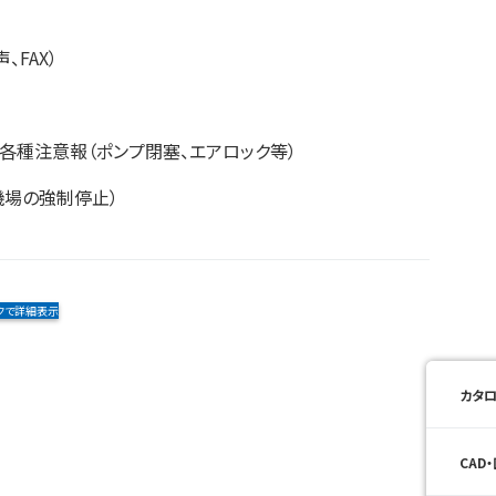
FAX）
）
各種注意報（ポンプ閉塞、エアロック等）
機場の強制停止）
クで詳細表示
カタロ
CAD